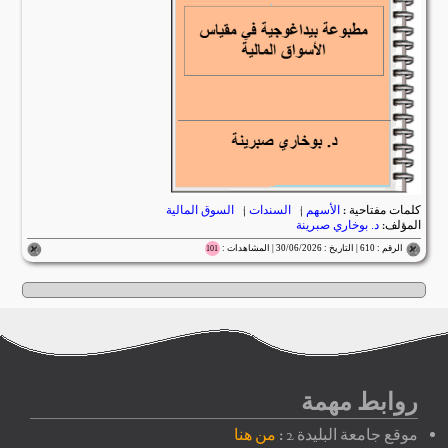
كلمات مفتاحية :
الأسهم
|
السندات
|
السوق المالية
المؤلف:
د. بوخاري صبرينة
الرقم : 610 | التاريخ : 30/06/2026 | المشاهدات :
101
روابط مهمة
موقع جامعة البليدة 2 :
من هنا