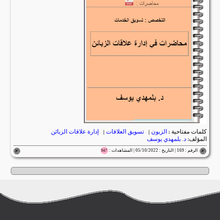
كلمات مفتاحية :
الزبون
|
تسويق العلافات
|
إدارة علاقات الزبائن
المؤلف:
د. بلمهدي يوسف
الرقم : 169 | التاريخ : 05/10/2022 | المشاهدات :
947