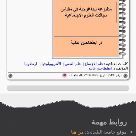
كلمات مفتاحية :
علم الاجتماع
|
علم النفس
|
الأنتروبولوجيا
|
ارطفونيا
المؤلف:
د. ايططاحين غانية
الرقم : 513 | التاريخ : 22/06/2025 | المشاهدات :
348
روابط مهمة
موقع جامعة البليدة 2 :
من هنا