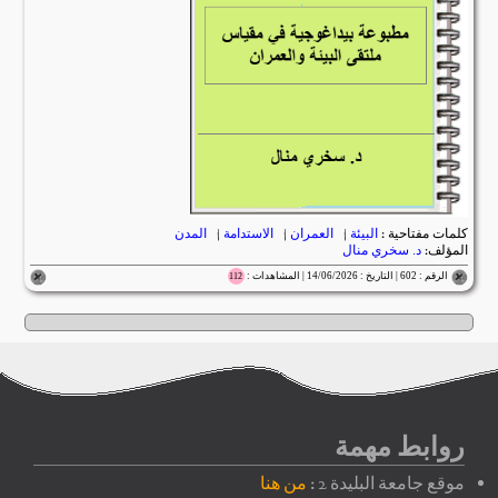
كلمات مفتاحية :
البيئة
|
العمران
|
الاستدامة
|
المدن
المؤلف:
د. سخري منال
الرقم : 602 | التاريخ : 14/06/2026 | المشاهدات :
112
روابط مهمة
موقع جامعة البليدة 2 :
من هنا