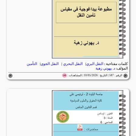
كلمات مفتاحية :
النقل البري
|
النقل البحري
|
النقل الجوي
|
التأمين
المؤلف:
د. يهوني زهية
الرقم : 587 | التاريخ : 10/05/2026 | المشاهدات :
146