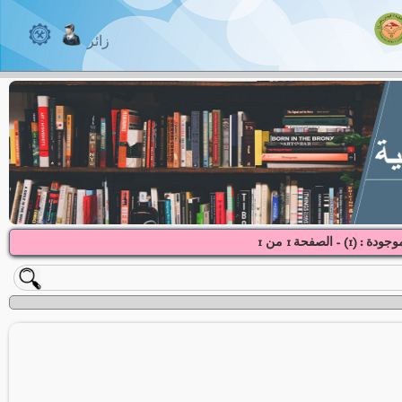
زائر
وجودة : (
1
) - الصفحة
1
1
من