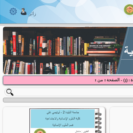
زائر
: (
3
) - الصفحة
1
1
من