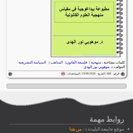
كلمات مفتاحية :
منهجية
|
فلسفة القانون
|
المذاهب
|
السياسة التشريعية
المؤلف:
د. موهوبي نور الهدى
الرقم : 606 | التاريخ : 23/06/2026 | المشاهدات :
105
روابط مهمة
موقع جامعة البليدة 2 :
من هنا