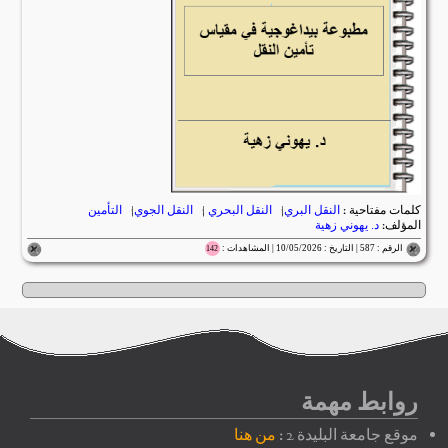
كلمات مفتاحية :
النقل البري
|
النقل البحري
|
النقل الجوي
|
التأمين
المؤلف:
د. يهوني زهية
الرقم : 587 | التاريخ : 10/05/2026 | المشاهدات :
142
روابط مهمة
موقع جامعة البليدة 2 :
من هنا