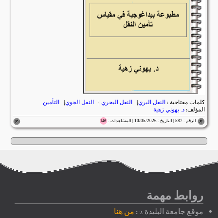
كلمات مفتاحية :
النقل البري
|
النقل البحري
|
النقل الجوي
|
التأمين
المؤلف:
د. يهوني زهية
الرقم : 587 | التاريخ : 10/05/2026 | المشاهدات :
146
روابط مهمة
موقع جامعة البليدة 2 :
من هنا