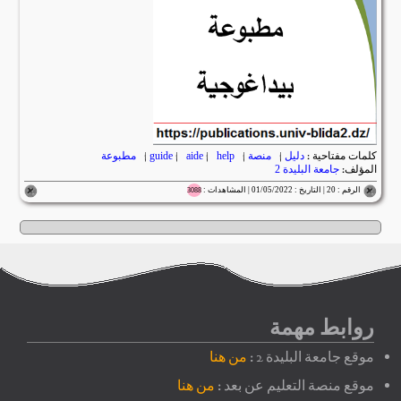
كلمات مفتاحية :
دليل
|
منصة
|
guide
help
|
aide
|
|
مطبوعة
المؤلف:
جامعة البليدة 2
الرقم : 20 | التاريخ : 01/05/2022 | المشاهدات :
3088
روابط مهمة
موقع جامعة البليدة 2 :
من هنا
موقع منصة التعليم عن بعد :
من هنا