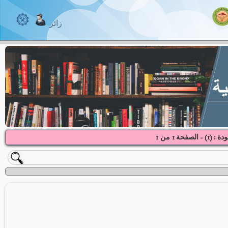
زائر
دة : (
1
) - الصفحة
1
1
من