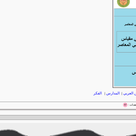
 العربي
|
المدارس
|
الفكر
97