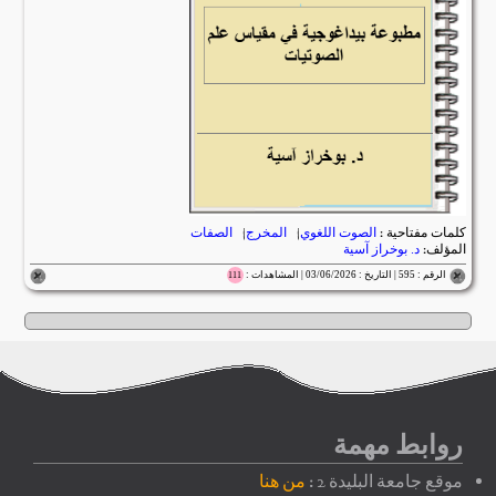
كلمات مفتاحية :
الصوت اللغوي
|
المخرج
|
الصفات
المؤلف:
د. بوخراز آسية
الرقم : 595 | التاريخ : 03/06/2026 | المشاهدات :
111
روابط مهمة
موقع جامعة البليدة 2 :
من هنا