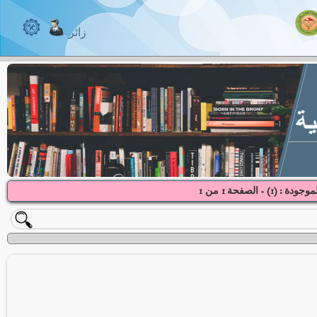
زائر
موجودة : (
1
) - الصفحة
1
1
من