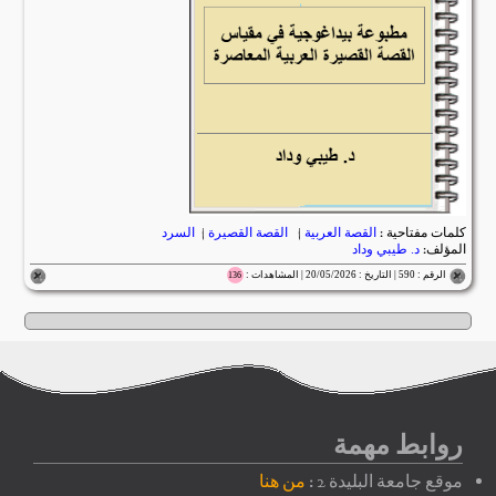
كلمات مفتاحية :
القصة العربية
|
القصة القصيرة
|
السرد
المؤلف:
د. طيبي وداد
الرقم : 590 | التاريخ : 20/05/2026 | المشاهدات :
136
روابط مهمة
موقع جامعة البليدة 2 :
من هنا