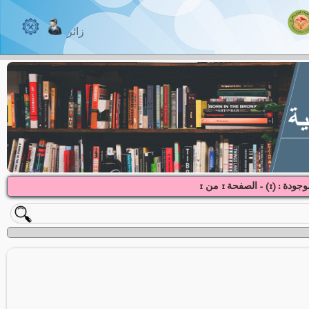
زائر
وجودة : (
1
) - الصفحة
1
1
من