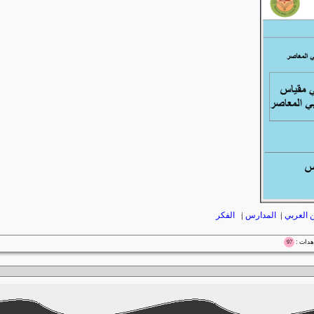
 العربي
|
المدارس
|
الفكر
97