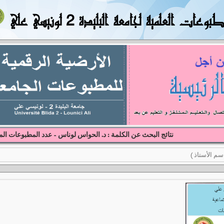
بوعات العلمية لجامعة البليدة 2 لونيسي علي
نتائج البحث عن الكلمة : د. الحواس لوناس - عدد المطبوعات الم