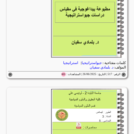
كلمات مفتاحية :
جيواستراتيجيا
|
استراتيجيا
المؤلف:
د. بلمادي سفيان
الرقم : 517 | التاريخ : 26/06/2025 | المشاهدات :
603