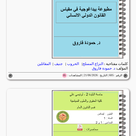
كلمات مفتاحية :
النزاع المسلح
|
الحروب
|
جنيف
|
المقاتلين
المؤلف:
د. حمودة فاروق
الرقم : 605 | التاريخ : 21/06/2026 | المشاهدات :
95