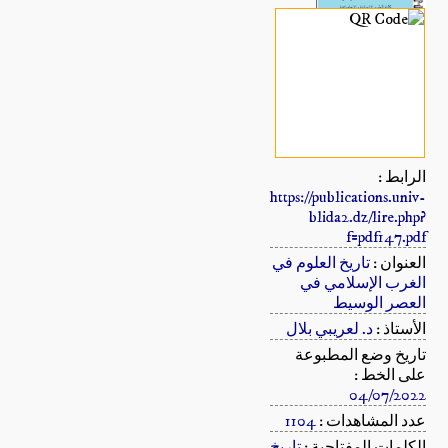
الرابط :
https://publications.univ-
blida2.dz/lire.php?
f=pdf147.pdf
العنوان :
تاريخ العلوم في
الغرب الإسلامي في
العصر الوسيط
الأستاذ :
د. لعريبي بلال
تاريخ وضع المطبوعة
على الخط :
04/07/2022
عدد المشاهدات :
1104
الكلمات المفتاحية :
تاريخ