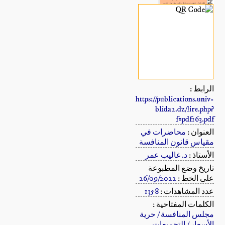
الرابط :
https://publications.univ-
blida2.dz/lire.php?
f=pdf163.pdf
العنوان :
محاضرات في
مقياس قانون المنافسة
الأستاذ :
د. غاليب عمر
تاريخ وضع المطبوعة
على الخط :
26/09/2022
عدد المشاهدات :
1358
الكلمات المفتاحية :
مجلس المنافسة / حرية
الأسعار / التجميعات