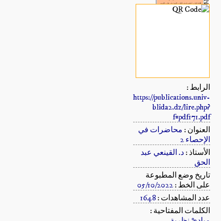
الرابط :
https://publications.univ-
blida2.dz/lire.php?
f=pdf171.pdf
العنوان :
محاضرات في
الإحصاء 2
الأستاذ :
د. القينعي عبد
الحق
تاريخ وضع المطبوعة
على الخط :
05/10/2022
عدد المشاهدات :
1648
الكلمات المفتاحية :
مباديْ نظرية