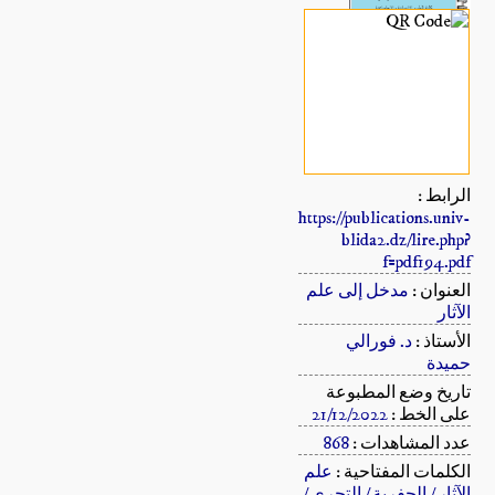
الرابط :
https://publications.univ-
blida2.dz/lire.php?
f=pdf194.pdf
العنوان :
مدخل إلى علم
الآثار
الأستاذ :
د. فورالي
حميدة
تاريخ وضع المطبوعة
على الخط :
21/12/2022
عدد المشاهدات :
868
الكلمات المفتاحية :
علم
الآثار / الحفرية / التحري /