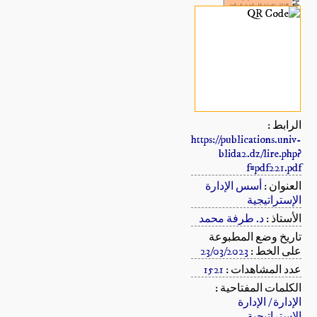
الرابط :
https://publications.univ-
blida2.dz/lire.php?
f=pdf221.pdf
العنوان :
أسس الإدارة
الإستراتيجية
الأستاذ :
د. طرفة محمد
تاريخ وضع المطبوعة
على الخط :
23/03/2023
عدد المشاهدات :
1521
الكلمات المفتاحية :
الإدارة / الإدارة
الإستراتيجية