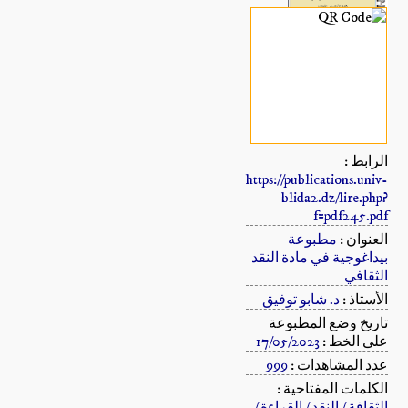
الرابط :
https://publications.univ-
blida2.dz/lire.php?
f=pdf245.pdf
العنوان :
مطبوعة
بيداغوجية في مادة النقد
الثقافي
الأستاذ :
د. شابو توفيق
تاريخ وضع المطبوعة
على الخط :
17/05/2023
عدد المشاهدات :
999
الكلمات المفتاحية :
الثقافة / النقد / القراءة /