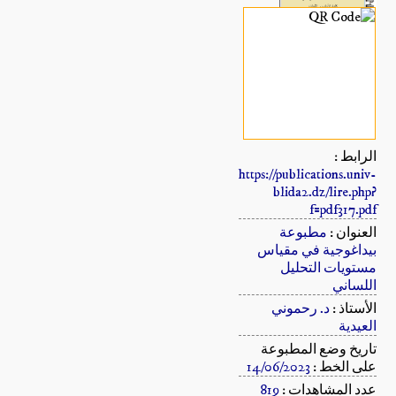
الرابط :
https://publications.univ-
blida2.dz/lire.php?
f=pdf317.pdf
العنوان :
مطبوعة
بيداغوجية في مقياس
مستويات التحليل
اللساني
الأستاذ :
د. رحموني
العيدية
تاريخ وضع المطبوعة
على الخط :
14/06/2023
عدد المشاهدات :
819