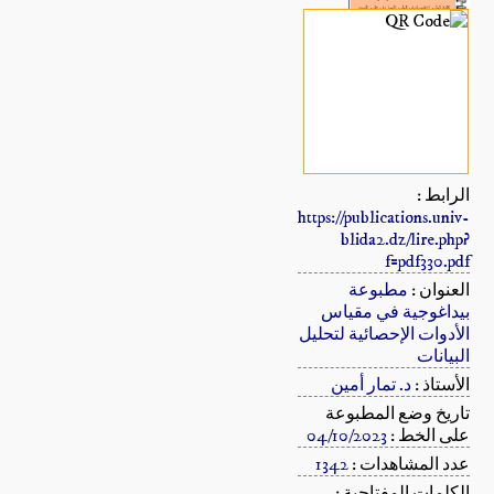
الرابط :
https://publications.univ-
blida2.dz/lire.php?
f=pdf330.pdf
العنوان :
مطبوعة
بيداغوجية في مقياس
الأدوات الإحصائية لتحليل
البيانات
الأستاذ :
د. تمار أمين
تاريخ وضع المطبوعة
على الخط :
04/10/2023
عدد المشاهدات :
1342
الكلمات المفتاحية :