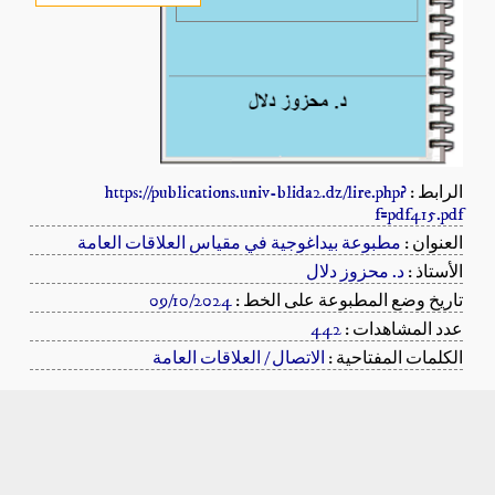
الرابط :
https://publications.univ-blida2.dz/lire.php?
f=pdf415.pdf
العنوان :
مطبوعة بيداغوجية في مقياس العلاقات العامة
الأستاذ :
د. محزوز دلال
تاريخ وضع المطبوعة على الخط :
09/10/2024
عدد المشاهدات :
442
الكلمات المفتاحية :
الاتصال / العلاقات العامة