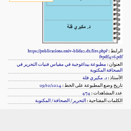
الرابط :
https://publications.univ-blida2.dz/lire.php?
f=pdf416.pdf
العنوان :
مطبوعة بيداغوجية في مقياس فنيات التحرير في
الصحافة المكتوبة
الأستاذ :
د. مكيري فلة
تاريخ وضع المطبوعة على الخط :
09/10/2024
عدد المشاهدات :
474
الكلمات المفتاحية :
التحرير / الصحافة / المكتوبة