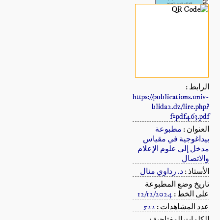
الرابط :
https://publications.univ-
blida2.dz/lire.php?
f=pdf463.pdf
العنوان :
مطبوعة
بيداغوجية في مقياس
مدخل إلى علوم الإعلام
والاتصال
الأستاذ :
د. رداوي منال
تاريخ وضع المطبوعة
على الخط :
12/12/2024
عدد المشاهدات :
522
الكلمات المفتاحية :