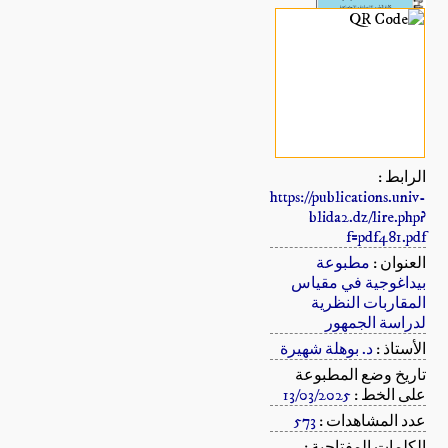
الرابط :
https://publications.univ-
blida2.dz/lire.php?
f=pdf481.pdf
العنوان :
مطبوعة
بيداغوجية في مقياس
المقاربات النظرية
لدراسة الجمهور
الأستاذ :
د. بوهلة شهيرة
تاريخ وضع المطبوعة
على الخط :
13/03/2025
عدد المشاهدات :
573
الكلمات المفتاحية :