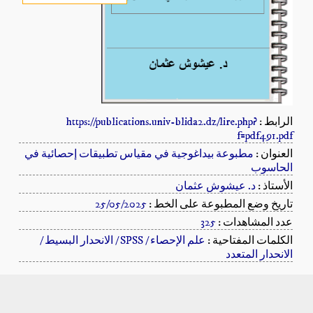
الرابط :
https://publications.univ-blida2.dz/lire.php?
f=pdf491.pdf
العنوان :
مطبوعة بيداغوجية في مقياس تطبيقات إحصائية في
الحاسوب
الأستاذ :
د. عيشوش عثمان
تاريخ وضع المطبوعة على الخط :
25/05/2025
عدد المشاهدات :
325
الكلمات المفتاحية :
علم الإحصاء / SPSS / الانحدار البسيط /
الانحدار المتعدد