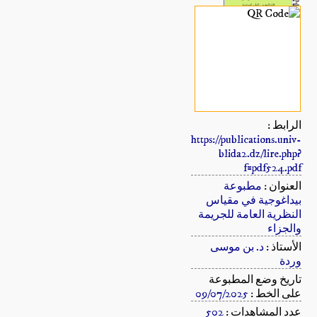
الرابط :
https://publications.univ-
blida2.dz/lire.php?
f=pdf524.pdf
العنوان :
مطبوعة
بيداغوجية في مقياس
النظرية العامة للجريمة
والجزاء
الأستاذ :
د. بن موسى
وردة
تاريخ وضع المطبوعة
على الخط :
09/07/2025
عدد المشاهدات :
502