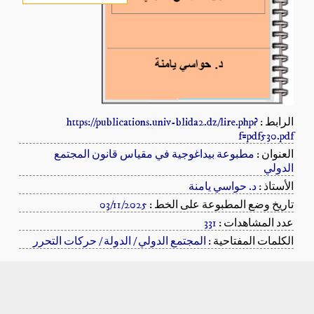
الرابط :
https://publications.univ-blida2.dz/lire.php?
f=pdf530.pdf
العنوان :
مطبوعة بيداغوجية في مقياس قانون المجتمع
الدولي
الأستاذ :
د. حواسي يامنة
تاريخ وضع المطبوعة على الخط :
03/11/2025
عدد المشاهدات :
331
الكلمات المفتاحية :
المجتمع الدولي / الدولة / حركات التحرر