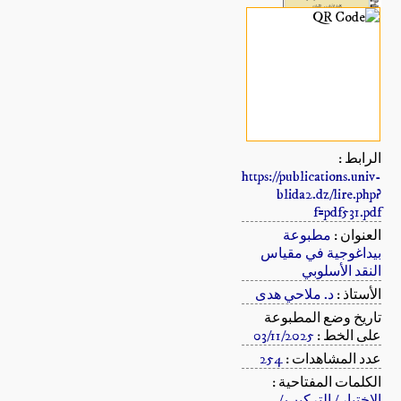
الرابط :
https://publications.univ-
blida2.dz/lire.php?
f=pdf531.pdf
العنوان :
مطبوعة
بيداغوجية في مقياس
النقد الأسلوبي
الأستاذ :
د. ملاحي هدى
تاريخ وضع المطبوعة
على الخط :
03/11/2025
عدد المشاهدات :
254
الكلمات المفتاحية :
الاختيار / التركيب /