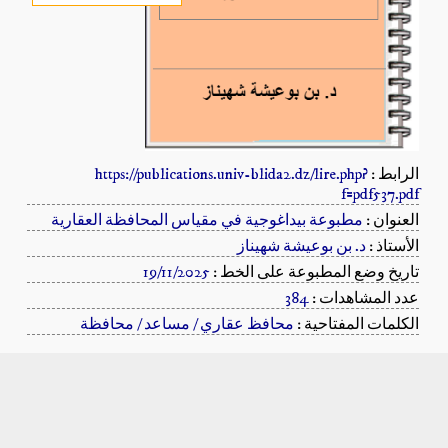
الرابط :
https://publications.univ-blida2.dz/lire.php?
f=pdf537.pdf
العنوان :
مطبوعة بيداغوجية في مقياس المحافظة العقارية
الأستاذ :
د. بن بوعيشة شهيناز
تاريخ وضع المطبوعة على الخط :
19/11/2025
عدد المشاهدات :
384
الكلمات المفتاحية :
محافظ عقاري / مساعد / محافظة