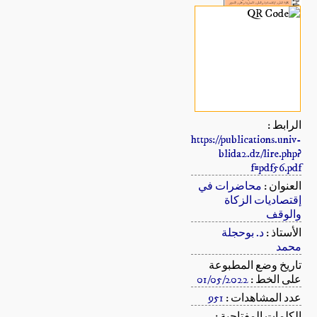
الرابط :
https://publications.univ-
blida2.dz/lire.php?
f=pdf56.pdf
العنوان :
محاضرات في
إقتصاديات الزكاة
والوقف
الأستاذ :
د. بوحجلة
محمد
تاريخ وضع المطبوعة
على الخط :
01/05/2022
عدد المشاهدات :
951
الكلمات المفتاحية :