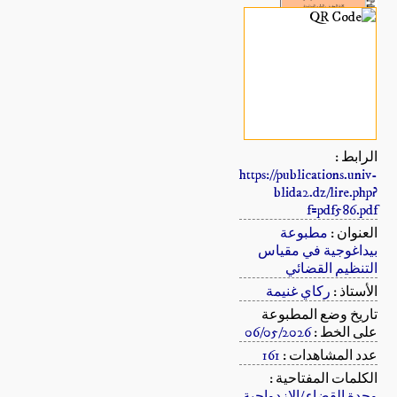
الرابط :
https://publications.univ-
blida2.dz/lire.php?
f=pdf586.pdf
العنوان :
مطبوعة
بيداغوجية في مقياس
التنظيم القضائي
الأستاذ :
ركاي غنيمة
تاريخ وضع المطبوعة
على الخط :
06/05/2026
عدد المشاهدات :
161
الكلمات المفتاحية :
وحدة القضاء /الازدواجية