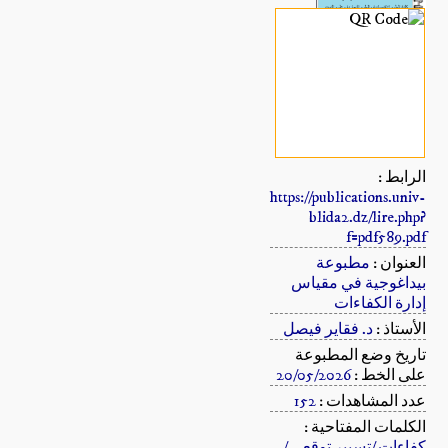
الرابط :
https://publications.univ-
blida2.dz/lire.php?
f=pdf589.pdf
العنوان :
مطبوعة
بيداغوجية في مقياس
إدارة الكفاءات
الأستاذ :
د. فقاير فيصل
تاريخ وضع المطبوعة
على الخط :
20/05/2026
عدد المشاهدات :
152
الكلمات المفتاحية :
كفاءات /تسيير توقعي /