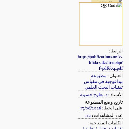
الرابط :
https://publications.univ-
blida2.dz/lire.php?
f=pdf604.pdf
العنوان :
مطبوعة
بيداغوجية في مقياس
تقنيات البحث العلمي
الأستاذ :
د. بعلوج حسينة
تاريخ وضع المطبوعة
على الخط :
17/06/2026
عدد المشاهدات :
112
الكلمات المفتاحية :
تقنيات / تحليل / تعليق /