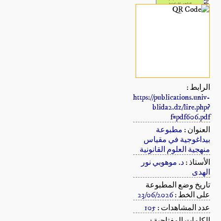
الرابط :
https://publications.univ-
blida2.dz/lire.php?
f=pdf606.pdf
العنوان :
مطبوعة
بيداغوجية في مقياس
منهجية العلوم القانونية
الأستاذ :
د. موهوبي نور
الهدى
تاريخ وضع المطبوعة
على الخط :
23/06/2026
عدد المشاهدات :
105
الكلمات المفتاحية :