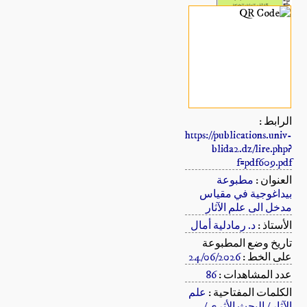
الرابط :
https://publications.univ-
blida2.dz/lire.php?
f=pdf609.pdf
العنوان :
مطبوعة
بيداغوجية في مقياس
مدخل الى علم الآثار
الأستاذ :
د. رمادلية أمال
تاريخ وضع المطبوعة
على الخط :
24/06/2026
عدد المشاهدات :
86
الكلمات المفتاحية :
علم
الآثار / البحث الأثري /