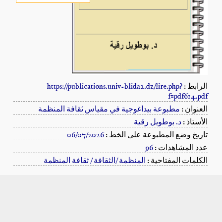
الرابط :
https://publications.univ-blida2.dz/lire.php?
f=pdf614.pdf
العنوان :
مطبوعة بيداغوجية في مقياس ثقافة المنظمة
الأستاذ :
د. بوطويل رقية
تاريخ وضع المطبوعة على الخط :
06/07/2026
عدد المشاهدات :
96
الكلمات المفتاحية :
المنظمة /الثقافة / ثقافة المنظمة