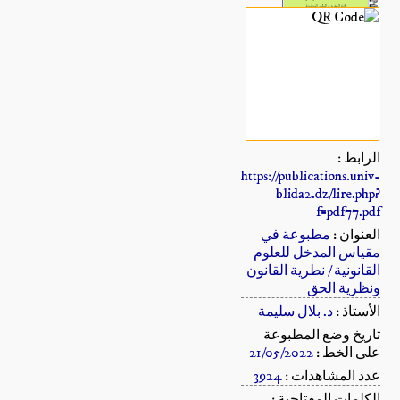
الرابط :
https://publications.univ-
blida2.dz/lire.php?
f=pdf77.pdf
العنوان :
مطبوعة في
مقياس المدخل للعلوم
القانونية / نطرية القانون
ونظرية الحق
الأستاذ :
د. بلال سليمة
تاريخ وضع المطبوعة
على الخط :
21/05/2022
عدد المشاهدات :
3924
الكلمات المفتاحية :