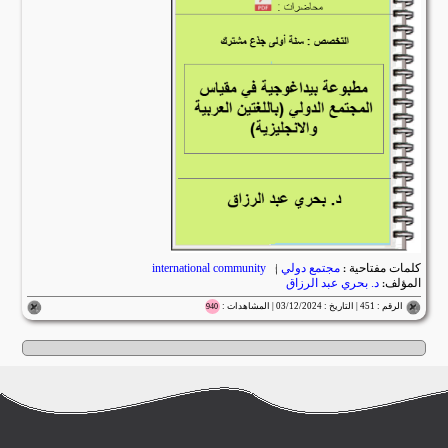
كلمات مفتاحية :
مجتمع دولي
|
international community
المؤلف:
د. بحري عبد الرزاق
الرقم : 451 | التاريخ : 03/12/2024 | المشاهدات :
940