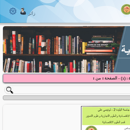
زائر
2
) - الصفحة
1
1
من