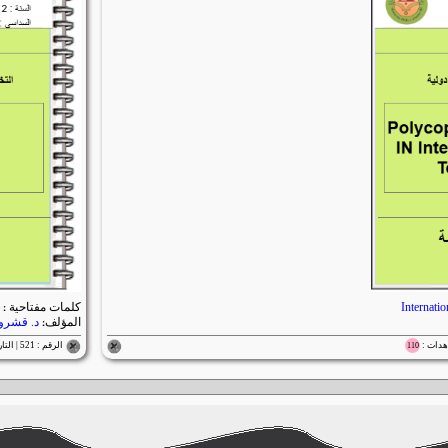
Internati
كلمات مفتاحية :
المؤلف:
د. قشرو 
الرقم : 521 | التاريخ : 07/07/2025 | المشاهدات :
110