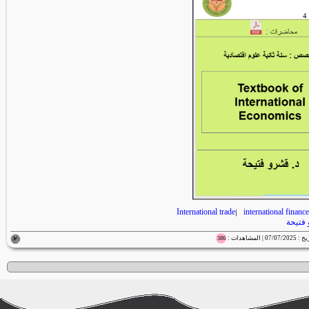
International trade
|
international finance
فتيحة
386