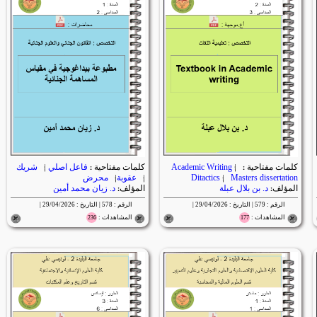
كلمات مفتاحية :
|
Academic Writing
كلمات مفتاحية :
فاعل اصلي
|
شريك
Masters dissertation
|
Ditactics
|
عقوبة
|
محرض
المؤلف:
د. بن بلال عبلة
المؤلف:
د. زيان محمد أمين
الرقم : 579 | التاريخ : 29/04/2026 |
الرقم : 578 | التاريخ : 29/04/2026 |
المشاهدات :
المشاهدات :
236
177