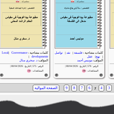
كلمات مفتاحية :
فلسفة
|
نقد
|
تواصل
كلمات مفتاحية :
Goovernance
|
Local
|
نهج
|
عقل
developmente
|
المؤلف:
مونيس أحمد
المؤلف:
د. سخري منال
الرقم : 576 | التاريخ : 08/04/2026 |
الرقم : 575 | التاريخ : 08/04/2026 |
المشاهدات :
المشاهدات :
150
198
5
الصفحة الموالية
9
8
7
6
4
3