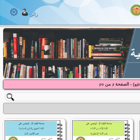
زائر
49
) - الصفحة
5
50
من