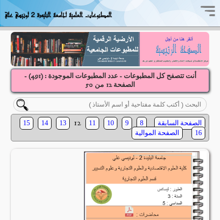
المطبوعات العلمية لجامعة البليدة 2 لونيسي علي
أنت تتصفح كل المطبوعات - عدد المطبوعات الموجودة : (
491
) -
الصفحة
12
50
من
12
الصفحة السابقة
15
14
13
11
10
9
8
الصفحة الموالية
16