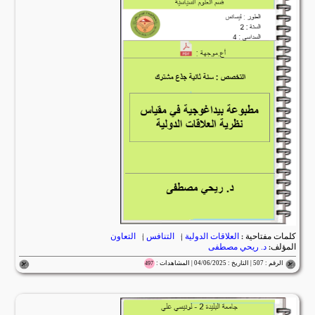
كلمات مفتاحية :
العلاقات الدولية
|
التنافس
|
التعاون
المؤلف:
د. ريحي مصطفى
الرقم : 507 | التاريخ : 04/06/2025 | المشاهدات :
497