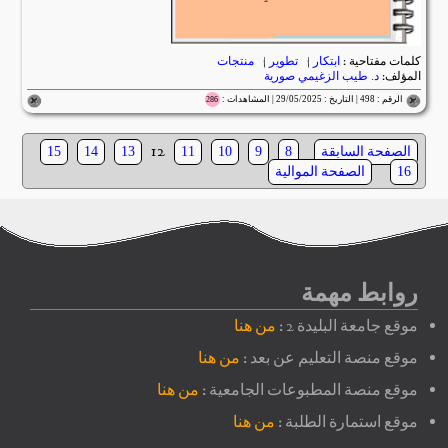
كلمات مفتاحية :
ابتكار
|
تطوير
|
منتجات
المؤلف:
د. طيب الزغيمي صورية
الرقم : 498 | التاريخ : 29/05/2025 | المشاهدات :
286
12
الصفحة السابقة
15
14
13
11
10
9
8
الصفحة الموالية
16
روابط مهمة
موقع جامعة البليدة 2 :
من هنا
موقع منصة التعليم عن بعد :
من هنا
موقع منصة المطبوعات الجامعية :
من هنا
موقع استمارة الطلبة :
من هنا