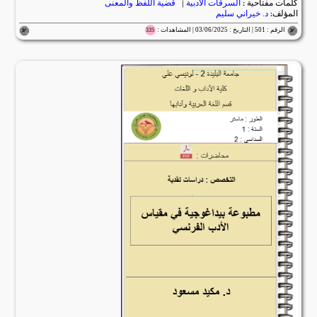
كلمات مفتاحية :
السرقات الادبية
|
قضية اللفظ والمعنى
المؤلف:
د. خيراني سليم
الرقم : 501 | التاريخ : 03/06/2025 | المشاهدات :
335