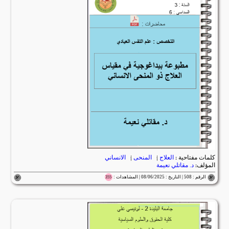
كلمات مفتاحية :
العلاج
|
المنحى
|
الانساني
المؤلف:
د. مقاتلي نعيمة
الرقم : 508 | التاريخ : 08/06/2025 | المشاهدات :
355