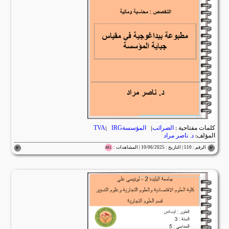
كلمات مفتاحية :
الضرائب
|
المؤسسةTVA
IRG
|
المؤلف:
د. ناصر مراد
الرقم : 510 | التاريخ : 10/06/2025 | المشاهدات :
481